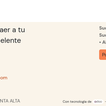
Suc
aer a tu
Su
elente
• 
P
com
NTA ALTA
Con tecnología de
-