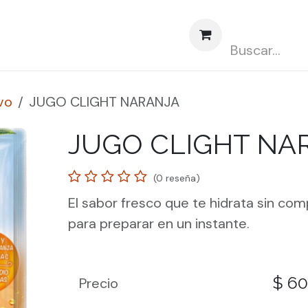
obre nosotros
Contáctenos
Abasto CLUBCARD
vo
JUGO CLIGHT NARANJA
JUGO CLIGHT NA
(0 reseña)
El sabor fresco que te hidrata sin comp
para preparar en un instante.
$
60
Precio