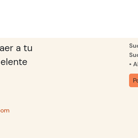
Suc
aer a tu
Su
elente
• 
P
com