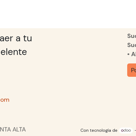
Suc
aer a tu
Su
elente
• 
P
com
NTA ALTA
Con tecnología de
-