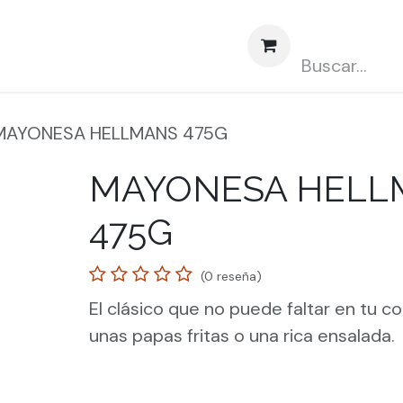
obre nosotros
Contáctenos
Abasto CLUBCARD
MAYONESA HELLMANS 475G
MAYONESA HELL
475G
(0 reseña)
El clásico que no puede faltar en tu co
unas papas fritas o una rica ensalada.