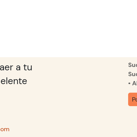
Suc
aer a tu
Su
elente
• 
P
com