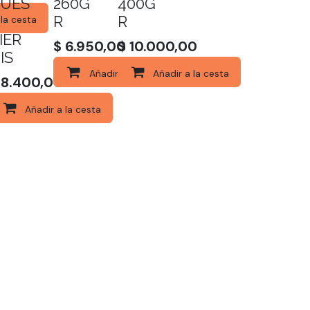
UES
260G
400G
O
R
R
 la cesta
IER
$
6.950,00
$
10.000,00
IS
Añadir a la cesta
Añadir a la cesta
$
8.400,00
Añadir a la cesta