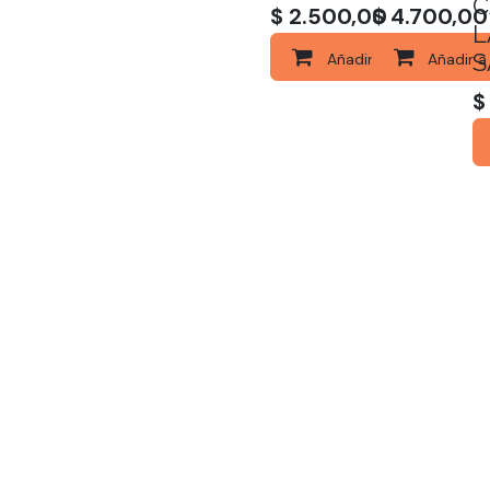
C
$
2.500,00
$
4.700,00
L
S
Añadir a la cesta
Añadir a