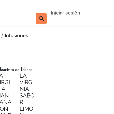
Iniciar sesión
Infusiones
E
TE
deseos
ar a lista de deseos
A
LA
IRGI
VIRGI
IA
NIA
MAN
SABO
ANA
R
CON
LIMO