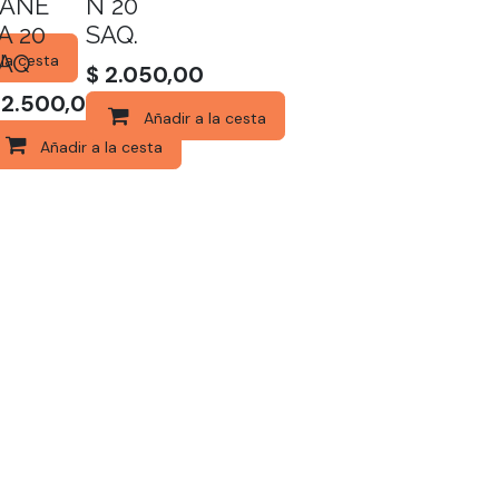
ANE
N 20
A 20
SAQ.
AQ
 la cesta
$
2.050,00
$
2.500,00
Añadir a la cesta
Añadir a la cesta