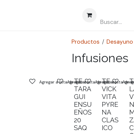
obre nosotros
Contáctenos
Abasto CLUBCARD
Productos
Desayuno
Infusiones
TE
TE
T
Agregar a lista de deseos
Agregar a lista de deseos
Agregar a lista de 
Agreg
TARA
VICK
L
GUI
VITA
V
ENSU
PYRE
N
EÑOS
NA
20
CLAS
Z
SAQ
ICO