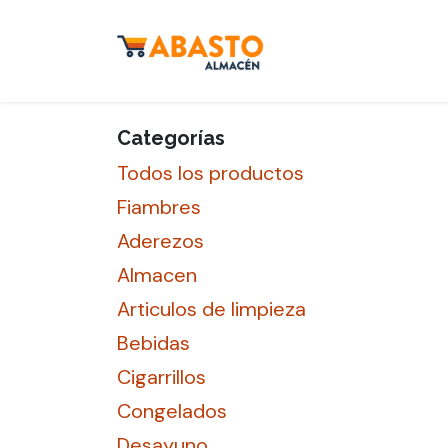
Ir al contenido
Inicio
Tienda
S
Categorías
Todos los productos
Fiambres
Aderezos
Almacen
Articulos de limpieza
Bebidas
Cigarrillos
Congelados
Desayuno